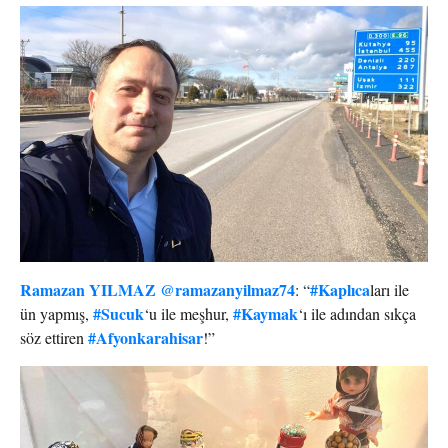
Ramazan YILMAZ
@ramazanyilmaz74
#Kaplıca
: “
ları ile
#Sucuk
#Kaymak
ün yapmış,
‘u ile meşhur,
‘ı ile adından sıkça
#Afyonkarahisar
söz ettiren
!”