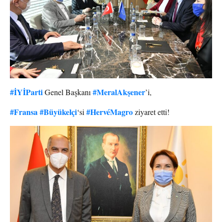
#İYİParti
#MeralAkşener
Genel Başkanı
’i,
#Fransa
#Büyükelçi
#HervéMagro
‘si
ziyaret etti!