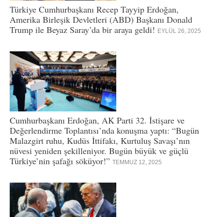
Türkiye Cumhurbaşkanı Recep Tayyip Erdoğan,
Amerika Birleşik Devletleri (ABD) Başkanı Donald
Trump ile Beyaz Saray’da bir araya geldi!
EYLÜL 26, 2025
Cumhurbaşkanı Erdoğan, AK Parti 32. İstişare ve
Değerlendirme Toplantısı’nda konuşma yaptı: “Bugün
Malazgirt ruhu, Kudüs İttifakı, Kurtuluş Savaşı’nın
nüvesi yeniden şekilleniyor. Bugün büyük ve güçlü
Türkiye’nin şafağı söküyor!”
TEMMUZ 12, 2025