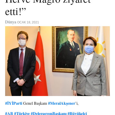
etti!”
Dünya
OCAK 18, 2021
#İYİParti
#MeralAkşener
Genel Başkanı
’i,
#AB
#Türkiye
#DelegasyonBaşkanı
#Büyükelçi