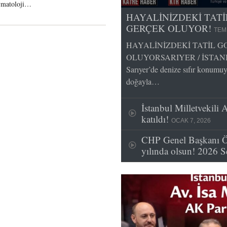
vmatoloji…
HAYALİNİZDEKİ TAT
GERÇEK OLUYOR!
TEM
HAYALİNİZDEKİ TATİL 
OLUYORSARIYER / İSTANBUL 
Sarıyer’de denize sıfır konumuy
doğayla…
İstanbul Milletvekili 
katıldı!
OCAK 7, 2026
CHP Genel Başkanı Ö
yılında olsun! 2026 S