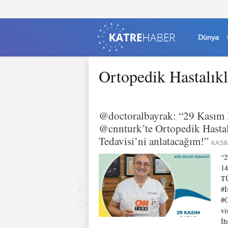
Dünya
Ortopedik Hastalık
@doctoralbayrak: “29 Kasım P
@cnnturk’te Ortopedik Hasta
Tedavisi’ni anlatacağım!”
KASIM
“2
14
TÜ
#İ
#O
vi
İh