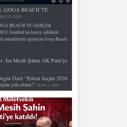
İL GOGA BEACH’TE
MUZ 13, 2026
GOGA BEACH’TE GERÇEK
İstanbul’un kuzey sahilinde,
la misafirlerini ağırlayan Goga Beach,
Av. İsa Mesih Şahin AK Parti’ye
zgür Özel: “Erken Seçim 2026
eçim yılı olsun!”
OCAK 2, 2026