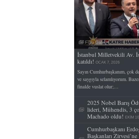
Foto Galeri
İstanbul Milletvekili Av.
katıldı!
OCAK 7, 2026
Sayın Cumhurbaşkanım, çok değ
ve saygıyla selamlıyorum. Bazen 
finalde vuslat olur;…
2025 Nobel Barış Ödü
lideri, Mühendis, 3 
Machado oldu!
EKIM 10
Cumhurbaşkanı Erdo
Başkanları Zirvesi’n