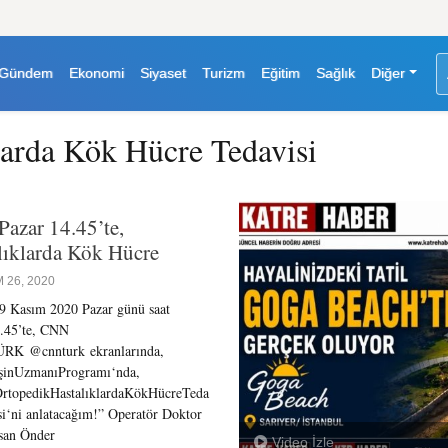
Gündem
Ekonomi
Siyaset
Turizm
Eğitim
Sağlık
Diğer
larda Kök Hücre Tedavisi
azar 14.45’te,
lıklarda Kök Hücre
 26, 2020
9 Kasım 2020 Pazar günü saat
.45’te, CNN
RK @cnnturk ekranlarında,
şinUzmanıProgramı‘nda,
rtopedikHastalıklardaKökHücreTeda
si‘ni anlatacağım!” Operatör Doktor
san Önder
Video İzle