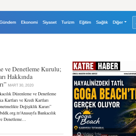
Gündem
Ekonomi
Siyaset
Turizm
Eğitim
Sağlık
Diğer
 ve Denetleme Kurulu;
ları Hakkında
rı”
MART 30, 2020
acılık Düzenleme ve Denetleme
a Kartları ve Kredi Kartları
netmelikte Değişiklik Kararı”
bddk.org.tr/Anasayfa Bankacılık
ve Denetleme…
Video İzle