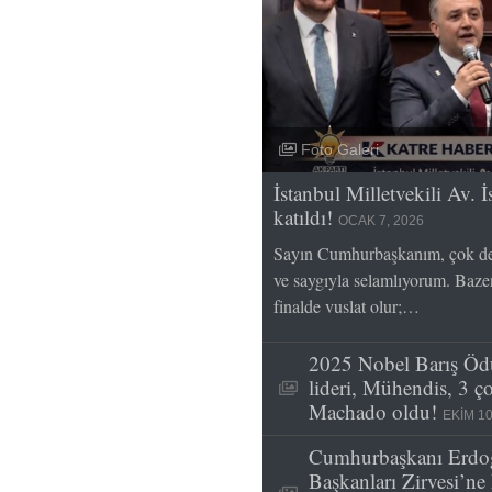
Foto Galeri
İstanbul Milletvekili Av.
katıldı!
OCAK 7, 2026
Sayın Cumhurbaşkanım, çok değ
ve saygıyla selamlıyorum. Bazen 
finalde vuslat olur;…
2025 Nobel Barış Ödü
lideri, Mühendis, 3 
Machado oldu!
EKIM 10
Cumhurbaşkanı Erdo
Başkanları Zirvesi’n