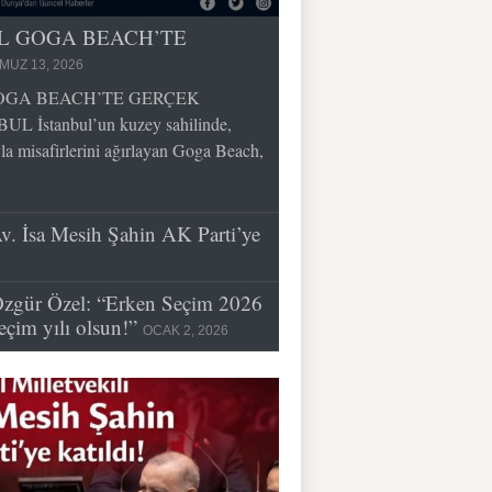
İL GOGA BEACH’TE
MUZ 13, 2026
GOGA BEACH’TE GERÇEK
İstanbul’un kuzey sahilinde,
la misafirlerini ağırlayan Goga Beach,
Av. İsa Mesih Şahin AK Parti’ye
zgür Özel: “Erken Seçim 2026
eçim yılı olsun!”
OCAK 2, 2026