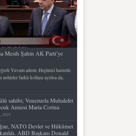
 İsa Mesih Şahin AK Parti’ye
erli Yuvam ailem; Hepinizi hasretle
nehirler farklı kollara ayrılsa da,
lü sahibi; Venezuela Muhalefet
çocuk Annesi Maria Corina
, 2025
ğan, NATO Devlet ve Hükûmet
e katıldı. ABD Başkanı Donald