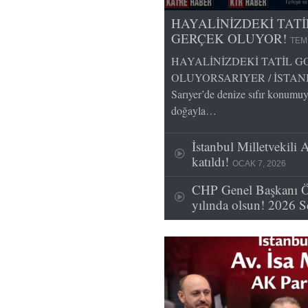
HAYALİNİZDEKİ TAT
GERÇEK OLUYOR!
TEM
HAYALİNİZDEKİ TATİL 
OLUYORSARIYER / İSTANBUL 
Sarıyer’de denize sıfır konumuy
doğayla…
İstanbul Milletvekili 
katıldı!
OCAK 7, 2026
CHP Genel Başkanı Ö
yılında olsun! 2026 S