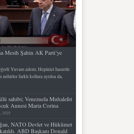
 İsa Mesih Şahin AK Parti’ye
erli Yuvam ailem; Hepinizi hasretle
nehirler farklı kollara ayrılsa da,
lü sahibi; Venezuela Muhalefet
çocuk Annesi Maria Corina
, 2025
ğan, NATO Devlet ve Hükûmet
e katıldı. ABD Başkanı Donald