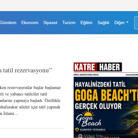
Gündem
Ekonomi
Siyaset
Turizm
Eğitim
Sağlık
Diğer
a tatil rezervasyonu”
ken rezervasyonlar başlar başlamaz
rli ve yabancı tatilciler tatil
anlarını yapmaya başladı. Özellikle
hafazakar aileler için tatil yapmak
in İslami…
Video İzle