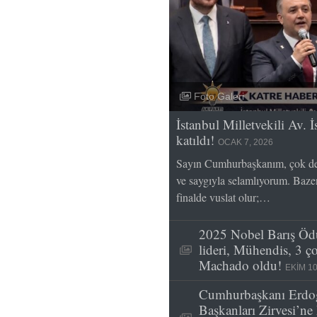
Foto Galeri
İstanbul Milletvekili Av.
katıldı!
OCAK 7, 2026
Sayın Cumhurbaşkanım, çok değ
ve saygıyla selamlıyorum. Bazen 
finalde vuslat olur;…
2025 Nobel Barış Ödü
lideri, Mühendis, 3 
Machado oldu!
EKIM 10
Cumhurbaşkanı Erdo
Başkanları Zirvesi’n