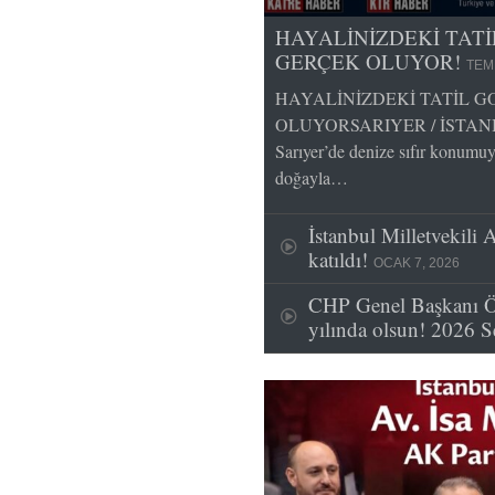
HAYALİNİZDEKİ TAT
GERÇEK OLUYOR!
TEM
HAYALİNİZDEKİ TATİL 
OLUYORSARIYER / İSTANBUL 
Sarıyer’de denize sıfır konumuy
doğayla…
İstanbul Milletvekili 
katıldı!
OCAK 7, 2026
CHP Genel Başkanı Ö
yılında olsun! 2026 S