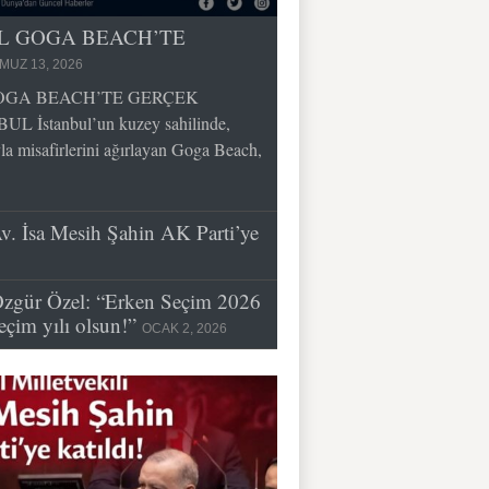
İL GOGA BEACH’TE
MUZ 13, 2026
GOGA BEACH’TE GERÇEK
İstanbul’un kuzey sahilinde,
la misafirlerini ağırlayan Goga Beach,
Av. İsa Mesih Şahin AK Parti’ye
zgür Özel: “Erken Seçim 2026
eçim yılı olsun!”
OCAK 2, 2026