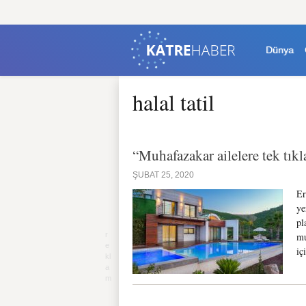
Dünya
halal tatil
“Muhafazakar ailelere tek tıkl
ŞUBAT 25, 2020
Er
ye
pl
mu
iç