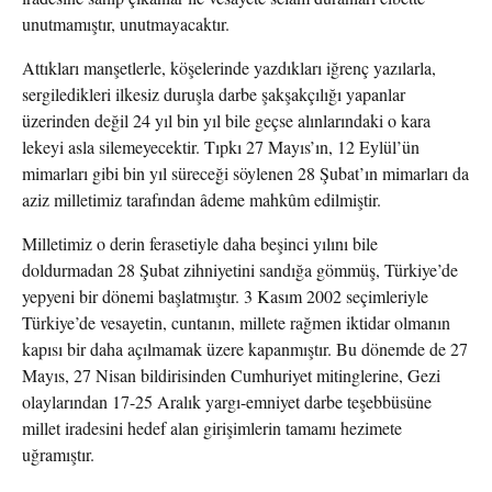
unutmamıştır, unutmayacaktır.
Attıkları manşetlerle, köşelerinde yazdıkları iğrenç yazılarla,
sergiledikleri ilkesiz duruşla darbe şakşakçılığı yapanlar
üzerinden değil 24 yıl bin yıl bile geçse alınlarındaki o kara
lekeyi asla silemeyecektir. Tıpkı 27 Mayıs’ın, 12 Eylül’ün
mimarları gibi bin yıl süreceği söylenen 28 Şubat’ın mimarları da
aziz milletimiz tarafından âdeme mahkûm edilmiştir.
Milletimiz o derin ferasetiyle daha beşinci yılını bile
doldurmadan 28 Şubat zihniyetini sandığa gömmüş, Türkiye’de
yepyeni bir dönemi başlatmıştır. 3 Kasım 2002 seçimleriyle
Türkiye’de vesayetin, cuntanın, millete rağmen iktidar olmanın
kapısı bir daha açılmamak üzere kapanmıştır. Bu dönemde de 27
Mayıs, 27 Nisan bildirisinden Cumhuriyet mitinglerine, Gezi
olaylarından 17-25 Aralık yargı-emniyet darbe teşebbüsüne
millet iradesini hedef alan girişimlerin tamamı hezimete
uğramıştır.