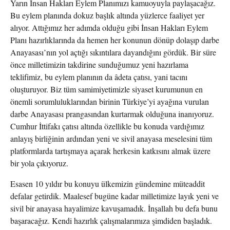
Yarın İnsan Hakları Eylem Planımızı kamuoyuyla paylaşacağız.
Bu eylem planında dokuz başlık altında yüzlerce faaliyet yer
alıyor. Attığımız her adımda olduğu gibi İnsan Hakları Eylem
Planı hazırlıklarında da hemen her konunun dönüp dolaşıp darbe
Anayasası’nın yol açtığı sıkıntılara dayandığını gördük. Bir süre
önce milletimizin takdirine sunduğumuz yeni hazırlama
teklifimiz, bu eylem planının da âdeta çatısı, yani tacını
oluşturuyor. Biz tüm samimiyetimizle siyaset kurumunun en
önemli sorumluluklarından birinin Türkiye’yi ayağına vurulan
darbe Anayasası prangasından kurtarmak olduğuna inanıyoruz.
Cumhur İttifakı çatısı altında özellikle bu konuda vardığımız
anlayış birliğinin ardından yeni ve sivil anayasa meselesini tüm
platformlarda tartışmaya açarak herkesin katkısını almak üzere
bir yola çıkıyoruz.
Esasen 10 yıldır bu konuyu ülkemizin gündemine müteaddit
defalar getirdik. Maalesef bugüne kadar milletimize layık yeni ve
sivil bir anayasa hayalimize kavuşamadık. İnşallah bu defa bunu
başaracağız. Kendi hazırlık çalışmalarımıza şimdiden başladık.