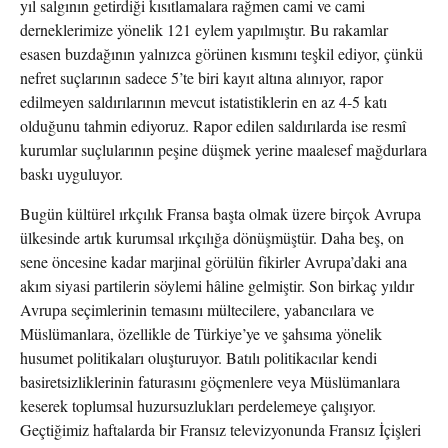
yıl salgının getirdiği kısıtlamalara rağmen cami ve cami
derneklerimize yönelik 121 eylem yapılmıştır. Bu rakamlar
esasen buzdağının yalnızca görünen kısmını teşkil ediyor, çünkü
nefret suçlarının sadece 5’te biri kayıt altına alınıyor, rapor
edilmeyen saldırılarının mevcut istatistiklerin en az 4-5 katı
olduğunu tahmin ediyoruz. Rapor edilen saldırılarda ise resmî
kurumlar suçlularının peşine düşmek yerine maalesef mağdurlara
baskı uyguluyor.
Bugün kültürel ırkçılık Fransa başta olmak üzere birçok Avrupa
ülkesinde artık kurumsal ırkçılığa dönüşmüştür. Daha beş, on
sene öncesine kadar marjinal görülün fikirler Avrupa’daki ana
akım siyasi partilerin söylemi hâline gelmiştir. Son birkaç yıldır
Avrupa seçimlerinin temasını mültecilere, yabancılara ve
Müslümanlara, özellikle de Türkiye’ye ve şahsıma yönelik
husumet politikaları oluşturuyor. Batılı politikacılar kendi
basiretsizliklerinin faturasını göçmenlere veya Müslümanlara
keserek toplumsal huzursuzlukları perdelemeye çalışıyor.
Geçtiğimiz haftalarda bir Fransız televizyonunda Fransız İçişleri