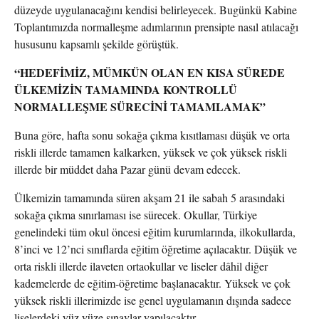
düzeyde uygulanacağını kendisi belirleyecek. Bugünkü Kabine
Toplantımızda normalleşme adımlarının prensipte nasıl atılacağı
hususunu kapsamlı şekilde görüştük.
“HEDEFİMİZ, MÜMKÜN OLAN EN KISA SÜREDE
ÜLKEMİZİN TAMAMINDA KONTROLLÜ
NORMALLEŞME SÜRECİNİ TAMAMLAMAK”
Buna göre, hafta sonu sokağa çıkma kısıtlaması düşük ve orta
riskli illerde tamamen kalkarken, yüksek ve çok yüksek riskli
illerde bir müddet daha Pazar günü devam edecek.
Ülkemizin tamamında süren akşam 21 ile sabah 5 arasındaki
sokağa çıkma sınırlaması ise sürecek. Okullar, Türkiye
genelindeki tüm okul öncesi eğitim kurumlarında, ilkokullarda,
8’inci ve 12’nci sınıflarda eğitim öğretime açılacaktır. Düşük ve
orta riskli illerde ilaveten ortaokullar ve liseler dâhil diğer
kademelerde de eğitim-öğretime başlanacaktır. Yüksek ve çok
yüksek riskli illerimizde ise genel uygulamanın dışında sadece
liselerdeki yüz yüze sınavlar yapılacaktır.