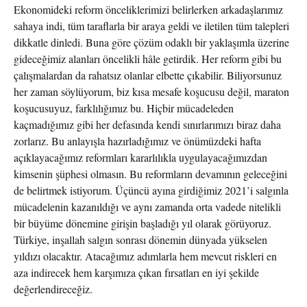
Ekonomideki reform önceliklerimizi belirlerken arkadaşlarımız
sahaya indi, tüm taraflarla bir araya geldi ve iletilen tüm talepleri
dikkatle dinledi. Buna göre çözüm odaklı bir yaklaşımla üzerine
gideceğimiz alanları öncelikli hâle getirdik. Her reform gibi bu
çalışmalardan da rahatsız olanlar elbette çıkabilir. Biliyorsunuz
her zaman söylüyorum, biz kısa mesafe koşucusu değil, maraton
koşucusuyuz, farklılığımız bu. Hiçbir mücadeleden
kaçmadığımız gibi her defasında kendi sınırlarımızı biraz daha
zorlarız. Bu anlayışla hazırladığımız ve önümüzdeki hafta
açıklayacağımız reformları kararlılıkla uygulayacağımızdan
kimsenin şüphesi olmasın. Bu reformların devamının geleceğini
de belirtmek istiyorum. Üçüncü ayına girdiğimiz 2021’i salgınla
mücadelenin kazanıldığı ve aynı zamanda orta vadede nitelikli
bir büyüme dönemine girişin başladığı yıl olarak görüyoruz.
Türkiye, inşallah salgın sonrası dönemin dünyada yükselen
yıldızı olacaktır. Atacağımız adımlarla hem mevcut riskleri en
aza indirecek hem karşımıza çıkan fırsatları en iyi şekilde
değerlendireceğiz.