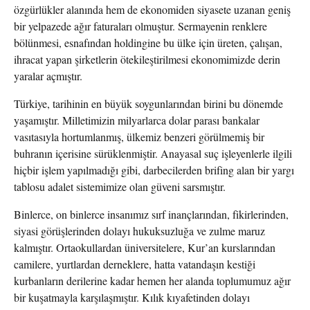
özgürlükler alanında hem de ekonomiden siyasete uzanan geniş
bir yelpazede ağır faturaları olmuştur. Sermayenin renklere
bölünmesi, esnafından holdingine bu ülke için üreten, çalışan,
ihracat yapan şirketlerin ötekileştirilmesi ekonomimizde derin
yaralar açmıştır.
Türkiye, tarihinin en büyük soygunlarından birini bu dönemde
yaşamıştır. Milletimizin milyarlarca dolar parası bankalar
vasıtasıyla hortumlanmış, ülkemiz benzeri görülmemiş bir
buhranın içerisine sürüklenmiştir. Anayasal suç işleyenlerle ilgili
hiçbir işlem yapılmadığı gibi, darbecilerden brifing alan bir yargı
tablosu adalet sistemimize olan güveni sarsmıştır.
Binlerce, on binlerce insanımız sırf inançlarından, fikirlerinden,
siyasi görüşlerinden dolayı hukuksuzluğa ve zulme maruz
kalmıştır. Ortaokullardan üniversitelere, Kur’an kurslarından
camilere, yurtlardan derneklere, hatta vatandaşın kestiği
kurbanların derilerine kadar hemen her alanda toplumumuz ağır
bir kuşatmayla karşılaşmıştır. Kılık kıyafetinden dolayı