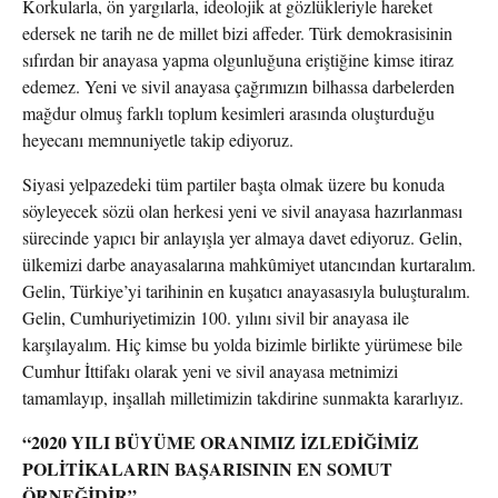
Korkularla, ön yargılarla, ideolojik at gözlükleriyle hareket
edersek ne tarih ne de millet bizi affeder. Türk demokrasisinin
sıfırdan bir anayasa yapma olgunluğuna eriştiğine kimse itiraz
edemez. Yeni ve sivil anayasa çağrımızın bilhassa darbelerden
mağdur olmuş farklı toplum kesimleri arasında oluşturduğu
heyecanı memnuniyetle takip ediyoruz.
Siyasi yelpazedeki tüm partiler başta olmak üzere bu konuda
söyleyecek sözü olan herkesi yeni ve sivil anayasa hazırlanması
sürecinde yapıcı bir anlayışla yer almaya davet ediyoruz. Gelin,
ülkemizi darbe anayasalarına mahkûmiyet utancından kurtaralım.
Gelin, Türkiye’yi tarihinin en kuşatıcı anayasasıyla buluşturalım.
Gelin, Cumhuriyetimizin 100. yılını sivil bir anayasa ile
karşılayalım. Hiç kimse bu yolda bizimle birlikte yürümese bile
Cumhur İttifakı olarak yeni ve sivil anayasa metnimizi
tamamlayıp, inşallah milletimizin takdirine sunmakta kararlıyız.
“2020 YILI BÜYÜME ORANIMIZ İZLEDİĞİMİZ
POLİTİKALARIN BAŞARISININ EN SOMUT
ÖRNEĞİDİR”