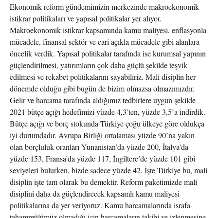
Ekonomik reform gündemimizin merkezinde makroekonomik
istikrar politikaları ve yapısal politikalar yer alıyor.
Makroekonomik istikrar kapsamında kamu maliyesi, enflasyonla
mücadele, finansal sektör ve cari açıkla mücadele gibi alanlara
öncelik verdik. Yapısal politikalar tarafında ise kurumsal yapının
güçlendirilmesi, yatırımların çok daha güçlü şekilde teşvik
edilmesi ve rekabet politikalarını sayabiliriz. Mali disiplin her
dönemde olduğu gibi bugün de bizim olmazsa olmazımızdır.
Gelir ve harcama tarafında aldığımız tedbirlere uygun şekilde
2021 bütçe açığı hedefimizi yüzde 4,3’ten, yüzde 3,5’a indirdik.
Bütçe açığı ve borç stokunda Türkiye çoğu ülkeye göre oldukça
iyi durumdadır. Avrupa Birliği ortalaması yüzde 90’na yakın
olan borçluluk oranları Yunanistan’da yüzde 200, İtalya’da
yüzde 153, Fransa’da yüzde 117, İngiltere’de yüzde 101 gibi
seviyeleri bulurken, bizde sadece yüzde 42. İşte Türkiye bu, mali
disiplin işte tam olarak bu demektir. Reform paketimizde mali
disiplini daha da güçlendirecek kapsamlı kamu maliyesi
politikalarına da yer veriyoruz. Kamu harcamalarında israfa
tahammülümüz olmadığı için harcamaların takibi ve izlenmesine