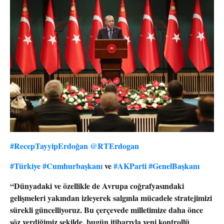
#RecepTayyipErdoğan
@RTErdogan
#Türkiye
#Cumhurbaşkanı
ve
#AKParti
#GenelBaşkanı
“Dünyadaki ve özellikle de Avrupa coğrafyasındaki
gelişmeleri yakından izleyerek salgınla mücadele stratejimizi
sürekli güncelliyoruz. Bu çerçevede milletimize daha önce
söz verdiğimiz şekilde, bugün itibarıyla yeni kontrollü