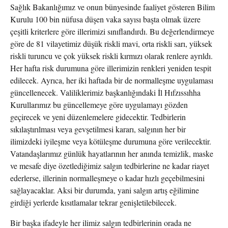
Sağlık Bakanlığımız ve onun bünyesinde faaliyet gösteren Bilim
Kurulu 100 bin nüfusa düşen vaka sayısı başta olmak üzere
çeşitli kriterlere göre illerimizi sınıflandırdı. Bu değerlendirmeye
göre de 81 vilayetimiz düşük riskli mavi, orta riskli sarı, yüksek
riskli turuncu ve çok yüksek riskli kırmızı olarak renlere ayrıldı.
Her hafta risk durumuna göre illerimizin renkleri yeniden tespit
edilecek. Ayrıca, her iki haftada bir de normalleşme uygulaması
güncellenecek. Valiliklerimiz başkanlığındaki İl Hıfzıssıhha
Kurullarımız bu güncellemeye göre uygulamayı gözden
geçirecek ve yeni düzenlemelere gidecektir. Tedbirlerin
sıkılaştırılması veya gevşetilmesi kararı, salgının her bir
ilimizdeki iyileşme veya kötüleşme durumuna göre verilecektir.
Vatandaşlarımız günlük hayatlarının her anında temizlik, maske
ve mesafe diye özetlediğimiz salgın tedbirlerine ne kadar riayet
ederlerse, illerinin normalleşmeye o kadar hızlı geçebilmesini
sağlayacaklar. Aksi bir durumda, yani salgın artış eğilimine
girdiği yerlerde kısıtlamalar tekrar genişletilebilecek.
Bir başka ifadeyle her ilimiz salgın tedbirlerinin orada ne