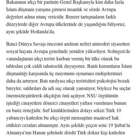
Bakanının ırkçı bir partinin Genel Başkanıyla kim daha fazla
İslam düşmanı yarışına girmesi insanlık ve sözde Avrupa
değerleri adına utanç vericidir. Benzer tartışmaların farklı
düzeylerde diğer Avrupa ülkelerinde de yaşandığını biliyoruz,
aynı şekilde Hollanda’da.
İkinci Dünya Savaşı öncesini andıran nefret atmosferi siyasetten
sosyal hayata Avrupa genelinde yeniden yükseliyor. Solingen’de
vatandaşlarını ırkçı teröre kurban vermiş bir ülke olarak bu
tablodan çok ciddi rahatsızlık duyuyoruz. Batılı kurumların İslam
düşmanlığı karşısında üç maymunu oynaması endişelerimizi
daha da artırıyor. Batı medyası ırkçı teröristleri psikolojisi bozuk
bireyler, saldırıları da adi suç olarak yansıtıyor, böylece bu suçlar
önemsizleştirilerek ırkçılığın önü açılıyor. NSU örgütünün
işlediği cinayetlere dönerci cinayetleri yaftası vurulması bunun
en bariz örneğidir. Sırf kimliklerinden dolayı sekizi Türk 10
yabancıyı katleden bu ırkçı örgüt mensupları maalesef hak
ettikleri cezaları almamıştır. Aynı şekilde geçen sene 19 Şubat’ta
Almanya’nın Hanau şehrinde dördü Türk dokuz kişi katleden