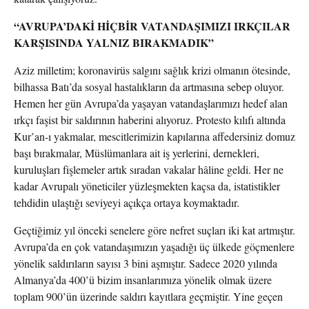
“AVRUPA’DAKİ HİÇBİR VATANDAŞIMIZI IRKÇILAR
KARŞISINDA YALNIZ BIRAKMADIK”
Aziz milletim; koronavirüs salgını sağlık krizi olmanın ötesinde,
bilhassa Batı’da sosyal hastalıkların da artmasına sebep oluyor.
Hemen her gün Avrupa’da yaşayan vatandaşlarımızı hedef alan
ırkçı faşist bir saldırının haberini alıyoruz. Protesto kılıfı altında
Kur’an-ı yakmalar, mescitlerimizin kapılarına affedersiniz domuz
başı bırakmalar, Müslümanlara ait iş yerlerini, dernekleri,
kuruluşları fişlemeler artık sıradan vakalar hâline geldi. Her ne
kadar Avrupalı yöneticiler yüzleşmekten kaçsa da, istatistikler
tehdidin ulaştığı seviyeyi açıkça ortaya koymaktadır.
Geçtiğimiz yıl önceki senelere göre nefret suçları iki kat artmıştır.
Avrupa’da en çok vatandaşımızın yaşadığı üç ülkede göçmenlere
yönelik saldırıların sayısı 3 bini aşmıştır. Sadece 2020 yılında
Almanya’da 400’ü bizim insanlarımıza yönelik olmak üzere
toplam 900’ün üzerinde saldırı kayıtlara geçmiştir. Yine geçen