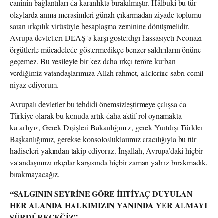
caninin bağlantıları da karanlıkta bırakılmıştır. Hâlbuki bu tür
olaylarda anma merasimleri günah çıkarmadan ziyade toplumu
saran ırkçılık virüsüyle hesaplaşma zeminine dönüşmelidir.
Avrupa devletleri DEAŞ’a karşı gösterdiği hassasiyeti Neonazi
örgütlerle mücadelede göstermedikçe benzer saldırıların önüne
geçemez. Bu vesileyle bir kez daha ırkçı teröre kurban
verdiğimiz vatandaşlarımıza Allah rahmet, ailelerine sabrı cemil
niyaz ediyorum.
Avrupalı devletler bu tehdidi önemsizleştirmeye çalışsa da
Türkiye olarak bu konuda artık daha aktif rol oynamakta
kararlıyız, Gerek Dışişleri Bakanlığımız, gerek Yurtdışı Türkler
Başkanlığımız, gerekse konsolosluklarımız aracılığıyla bu tür
hadiseleri yakından takip ediyoruz. İnşallah, Avrupa’daki hiçbir
vatandaşımızı ırkçılar karşısında hiçbir zaman yalnız bırakmadık,
bırakmayacağız.
“SALGININ SEYRİNE GÖRE İHTİYAÇ DUYULAN
HER ALANDA HALKIMIZIN YANINDA YER ALMAYI
SÜRDÜRECEĞİZ”