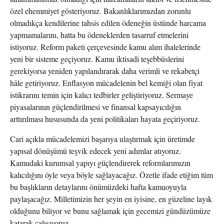
özel ehemmiyet gösteriyoruz. Bakanlıklarımızdan zorunlu
olmadıkça kendilerine tahsis edilen ödeneğin üstünde harcama
yapmamalarını, hatta bu ödeneklerden tasarruf etmelerini
istiyoruz. Reform paketi çerçevesinde kamu alım ihalelerinde
yeni bir sisteme geçiyoruz. Kamu iktisadi teşebbüslerini
gerekiyorsa yeniden yapılandırarak daha verimli ve rekabetçi
hâle getiriyoruz. Enflasyon mücadelenin bel kemiği olan fiyat
istikrarını temin için kalıcı tedbirler geliştiriyoruz. Sermaye
piyasalarının güçlendirilmesi ve finansal kapsayıcılığın
arttırılması hususunda da yeni politikaları hayata geçiriyoruz.
Cari açıkla mücadelemizi başarıya ulaştırmak için üretimde
yapısal dönüşümü teşvik edecek yeni adımlar atıyoruz.
Kamudaki kurumsal yapıyı güçlendirerek reformlarımızın
kalıcılığını öyle veya böyle sağlayacağız. Özetle ifade etiğim tüm
bu başlıkların detaylarını önümüzdeki hafta kamuoyuyla
paylaşacağız. Milletimizin her şeyin en iyisine, en güzeline layık
olduğunu biliyor ve bunu sağlamak için gecemizi gündüzümüze
katarak çalışıyoruz.