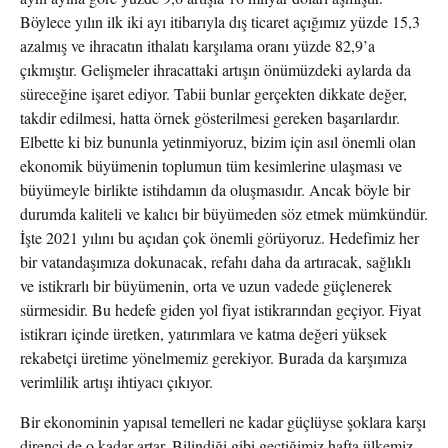
Böylece yılın ilk iki ayı itibarıyla dış ticaret açığımız yüzde 15,3
azalmış ve ihracatın ithalatı karşılama oranı yüzde 82,9’a
çıkmıştır. Gelişmeler ihracattaki artışın önümüzdeki aylarda da
süreceğine işaret ediyor. Tabii bunlar gerçekten dikkate değer,
takdir edilmesi, hatta örnek gösterilmesi gereken başarılardır.
Elbette ki biz bununla yetinmiyoruz, bizim için asıl önemli olan
ekonomik büyümenin toplumun tüm kesimlerine ulaşması ve
büyümeyle birlikte istihdamın da oluşmasıdır. Ancak böyle bir
durumda kaliteli ve kalıcı bir büyümeden söz etmek mümkündür.
İşte 2021 yılını bu açıdan çok önemli görüyoruz. Hedefimiz her
bir vatandaşımıza dokunacak, refahı daha da artıracak, sağlıklı
ve istikrarlı bir büyümenin, orta ve uzun vadede güçlenerek
sürmesidir. Bu hedefe giden yol fiyat istikrarından geçiyor. Fiyat
istikrarı içinde üretken, yatırımlara ve katma değeri yüksek
rekabetçi üretime yönelmemiz gerekiyor. Burada da karşımıza
verimlilik artışı ihtiyacı çıkıyor.
Bir ekonominin yapısal temelleri ne kadar güçlüyse şoklara karşı
direnci de o kadar artar. Bilindiği gibi geçtiğimiz hafta ülkemiz