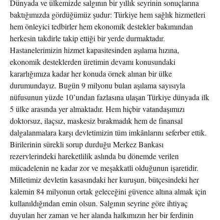
Dünyada ve ülkemizde salgının bir yıllık seyrinin sonuçlarına
baktığımızda gördüğümüz şudur: Türkiye hem sağlık hizmetleri
hem önleyici tedbirler hem ekonomik destekler bakımından
herkesin takdirle takip ettiği bir yerde durmaktadır.
Hastanelerimizin hizmet kapasitesinden aşılama hızına,
ekonomik desteklerden üretimin devamı konusundaki
kararlığımıza kadar her konuda örnek alınan bir ülke
durumundayız. Bugün 9 milyonu bulan aşılama sayısıyla
nüfusunun yüzde 10’undan fazlasına ulaşan Türkiye dünyada ilk
5 ülke arasında yer almaktadır. Hem hiçbir vatandaşımızı
doktorsuz, ilaçsız, maskesiz bırakmadık hem de finansal
dalgalanmalara karşı devletimizin tüm imkânlarını seferber ettik.
Birilerinin sürekli sorup durduğu Merkez Bankası
rezervlerindeki hareketlilik aslında bu dönemde verilen
mücadelenin ne kadar zor ve meşakkatli olduğunun işaretidir.
Milletimiz devletin kasasındaki her kuruşun, bütçesindeki her
kalemin 84 milyonun ortak geleceğini güvence altına almak için
kullanıldığından emin olsun. Salgının seyrine göre ihtiyaç
duyulan her zaman ve her alanda halkımızın her bir ferdinin