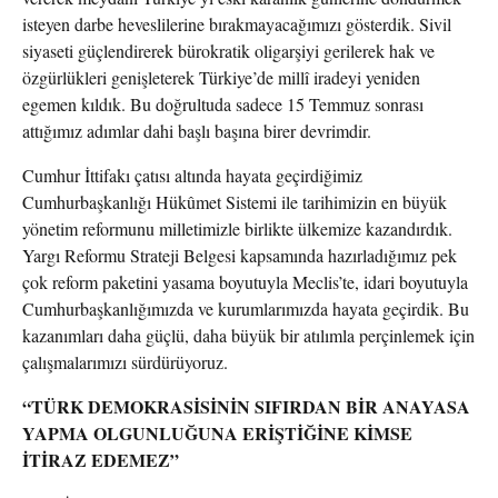
isteyen darbe heveslilerine bırakmayacağımızı gösterdik. Sivil
siyaseti güçlendirerek bürokratik oligarşiyi gerilerek hak ve
özgürlükleri genişleterek Türkiye’de millî iradeyi yeniden
egemen kıldık. Bu doğrultuda sadece 15 Temmuz sonrası
attığımız adımlar dahi başlı başına birer devrimdir.
Cumhur İttifakı çatısı altında hayata geçirdiğimiz
Cumhurbaşkanlığı Hükûmet Sistemi ile tarihimizin en büyük
yönetim reformunu milletimizle birlikte ülkemize kazandırdık.
Yargı Reformu Strateji Belgesi kapsamında hazırladığımız pek
çok reform paketini yasama boyutuyla Meclis’te, idari boyutuyla
Cumhurbaşkanlığımızda ve kurumlarımızda hayata geçirdik. Bu
kazanımları daha güçlü, daha büyük bir atılımla perçinlemek için
çalışmalarımızı sürdürüyoruz.
“TÜRK DEMOKRASİSİNİN SIFIRDAN BİR ANAYASA
YAPMA OLGUNLUĞUNA ERİŞTİĞİNE KİMSE
İTİRAZ EDEMEZ”