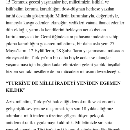
15 Temmuz gecesi yaşananlar ise, milletimizin istiklal ve
istikbalini koruma kararlılığını dost-düşman herkese yazılan
tarihî destanla göstermiştir. Milletin kurumlarıyla, değerleriyle,
inancıyla kavga edenler, ekmeğini yedikleri vatana ihanet edenler
dün olduğu, yarın da kendilerini bekleyen acı akıbetten
kurtulamayacaktır. Gerektiğinde canı pahasına iradesine sahip
çıkma kararlılığını gösteren milletimiz, bir daha asla yeni 27
Mayıs’ların, 12 Eylül’lerin, 28 Şubat’ların yaşanmasına müsaade
etmeyecektir. Türkiye’nin bir daha böyle acılar ve utançlar
yaşamaması için bugüne kadar elimizden geleni yaptık, inşallah
bizden sonraki nesillere de bu mücadele mirasını devredeceğiz.
“TÜRKİYE’DE MİLLÎ İRADEYİ YENİDEN EGEMEN
KILDIK”
Aziz milletim; Türkiye’yi hak ettiği demokratik ve ekonomik
gelişmişlik seviyesine ulaştırmak için son 18 yılda attığımız
adımlarla millî iradenin üzerine gölgesi düşen pek çok
antidemokratik uygulamayı kaldırdık. Milletimizle sırt sırta
vererek meydanı Türkiye’yi eski karanlık günlerine döndürmek