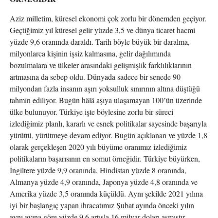
Aziz milletim, küresel ekonomi çok zorlu bir dönemden geçiyor.
Geçtiğimiz yıl küresel gelir yüzde 3,5 ve dünya ticaret hacmi
yüzde 9,6 oranında daraldı. Tarih böyle büyük bir daralma,
milyonlarca kişinin işsiz kalmasına, gelir dağılımında
bozulmalara ve ülkeler arasındaki gelişmişlik farklılıklarının
artmasına da sebep oldu. Dünyada sadece bir senede 90
milyondan fazla insanın aşırı yoksulluk sınırının altına düştüğü
tahmin ediliyor. Bugün hâlâ aşıya ulaşamayan 100’ün üzerinde
ülke bulunuyor. Türkiye işte böylesine zorlu bir süreci
izlediğimiz planlı, kararlı ve esnek politikalar sayesinde başarıyla
yürüttü, yürütmeye devam ediyor. Bugün açıklanan ve yüzde 1,8
olarak gerçekleşen 2020 yılı büyüme oranımız izlediğimiz
politikaların başarısının en somut örneğidir. Türkiye büyürken,
İngiltere yüzde 9,9 oranında, Hindistan yüzde 8 oranında,
Almanya yüzde 4,9 oranında, Japonya yüzde 4,8 oranında ve
Amerika yüzde 3,5 oranında küçüldü. Aynı şekilde 2021 yılına
iyi bir başlangıç yapan ihracatımız Şubat ayında önceki yılın
aynı ayına göre yüzde 9,6 artışla 16 milyar doları aşmıştır.