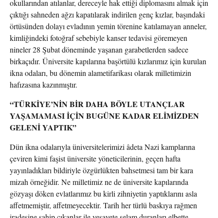
okullarından atılanlar, dereceyle hak ettiği diplomasını almak için
çıktığı sahneden ağzı kapatılarak indirilen genç kızlar, başındaki
örtüsünden dolayı evladının yemin törenine katılamayan anneler,
kimliğindeki fotoğraf sebebiyle kanser tedavisi göremeyen
nineler 28 Şubat döneminde yaşanan garabetlerden sadece
birkaçıdır. Üniversite kapılarına başörtülü kızlarımız için kurulan
ikna odaları, bu dönemin alametifarikası olarak milletimizin
hafızasına kazınmıştır.
“TÜRKİYE’NİN BİR DAHA BÖYLE UTANÇLAR
YAŞAMAMASI İÇİN BUGÜNE KADAR ELİMİZDEN
GELENİ YAPTIK”
Dün ikna odalarıyla üniversitelerimizi âdeta Nazi kamplarına
çeviren kimi faşist üniversite yöneticilerinin, geçen hafta
yayınladıkları bildiriyle özgürlükten bahsetmesi tam bir kara
mizah örneğidir. Ne milletimiz ne de üniversite kapılarında
gözyaşı döken evlatlarımız bu kirli zihniyetin yaptıklarını asla
affetmemiştir, affetmeyecektir. Tarih her türlü baskıya rağmen
iradesine sahip çıkanlar ile vesayete selam duranları elbette