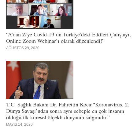
“A’dan Z’ye Covid-19’un Türkiye’deki Etkileri Çalıştayı,
Online Zoom Webinar’ı olarak düzenlendi!”
AĞUSTOS 29, 2020
T.C. Sağlık Bakanı Dr. Fahrettin Koca:“Koronavirüs, 2.
Dünya Savaşı’ndan sonra aynı sebeple en çok insanın
öldüğü ilk küresel ölçekli dünyanın salgınıdır.”
MAYIS 14, 2020