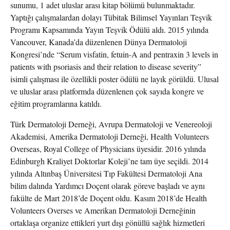
sunumu, 1 adet uluslar arası kitap bölümü bulunmaktadır.
Yaptığı çalışmalardan dolayı Tübitak Bilimsel Yayınları Teşvik
Programı Kapsamında Yayın Teşvik Ödülü aldı. 2015 yılında
Vancouver, Kanada’da düzenlenen Dünya Dermatoloji
Kongresi’nde “Serum visfatin, fetuin-A and pentraxin 3 levels in
patients with psoriasis and their relation to disease severity”
isimli çalışması ile özellikli poster ödülü ne layık görüldü. Ulusal
ve uluslar arası platformda düzenlenen çok sayıda kongre ve
eğitim programlarına katıldı.
Türk Dermatoloji Derneği, Avrupa Dermatoloji ve Venereoloji
Akademisi, Amerika Dermatoloji Derneği, Health Volunteers
Overseas, Royal College of Physicians üyesidir. 2016 yılında
Edinburgh Kraliyet Doktorlar Koleji’ne tam üye seçildi. 2014
yılında Altınbaş Üniversitesi Tıp Fakültesi Dermatoloji Ana
bilim dalında Yardımcı Doçent olarak göreve başladı ve aynı
fakülte de Mart 2018’de Doçent oldu. Kasım 2018’de Health
Volunteers Overses ve Amerikan Dermatoloji Derneğinin
ortaklaşa organize ettikleri yurt dışı gönüllü sağlık hizmetleri