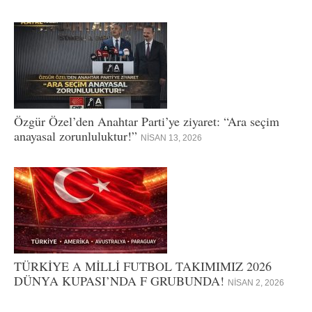
Özgür Özel’den Anahtar Parti’ye ziyaret: “Ara seçim
anayasal zorunluluktur!”
NISAN 13, 2026
TÜRKİYE A MİLLİ FUTBOL TAKIMIMIZ 2026
DÜNYA KUPASI’NDA F GRUBUNDA!
NISAN 2, 2026